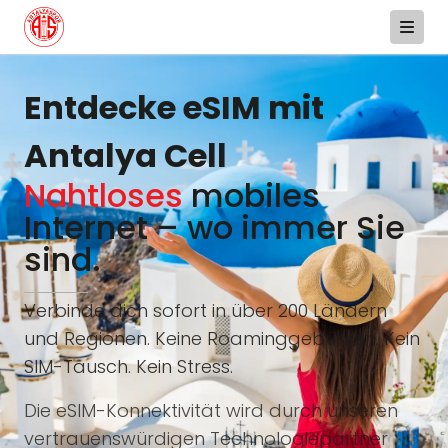
Entdecke eSIM mit
Antalya Cell
Nahtloses
mobiles
Internet – wo immer Sie
sind.
Verbinde dich sofort in über 200 Ländern
und Regionen. Keine Roaminggebühren. Kein
SIM-Tausch. Kein Stress.
Die eSIM-Konnektivität wird durch unseren
vertrauenswürdigen Technologiepartner