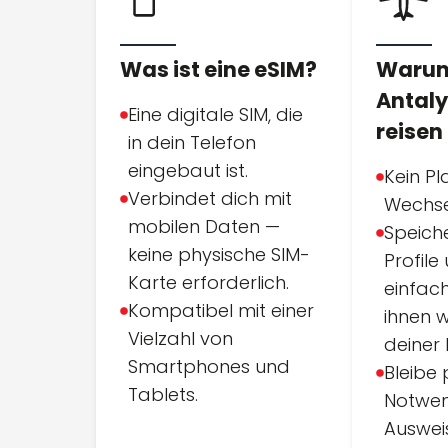
Was ist eine eSIM?
Warum
Antaly
Eine digitale SIM, die
reisen
in dein Telefon
eingebaut ist.
Kein Pla
Verbindet dich mit
Wechse
mobilen Daten —
Speich
keine physische SIM-
Profile
Karte erforderlich.
einfac
Kompatibel mit einer
ihnen 
Vielzahl von
deiner 
Smartphones und
Bleibe 
Tablets.
Notwen
Auswei