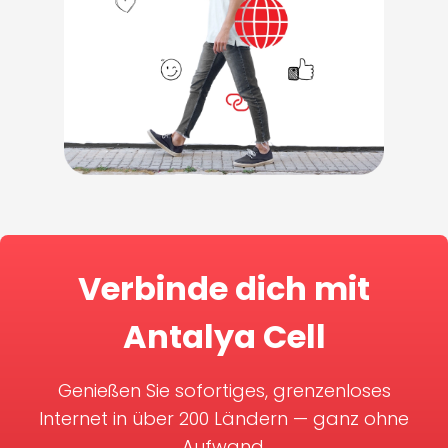
Verbinde dich mit
Antalya Cell
Genießen Sie sofortiges, grenzenloses
Internet in über 200 Ländern — ganz ohne
Aufwand.