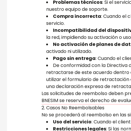
Problemas técnicos
: Si el serv
nuestro equipo de soporte.
Compra incorrecta
: Cuando el c
servicio.
Incompatibilidad del dispositi
la red, impidiendo su activación o uso
No activación de planes de dato
activado ni utilizado.
Pago sin entrega
: Cuando el cli
De conformidad con la Directiva 
retractarse de este acuerdo dentro de
utilizar el formulario de retractaci
una declaración expresa de retracta
Las solicitudes de reembolso deben pr
BNESIM se reserva el derecho de evalu
2. Casos No Reembolsables
No se procederá al reembolso en las si
Uso del servicio
: Cuando el clie
Restricciones legales
: Si las no