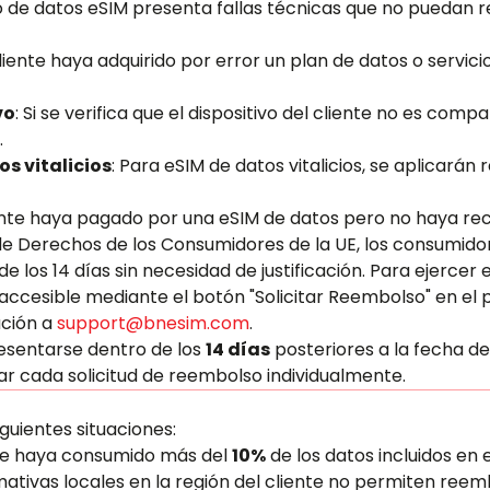
icio de datos eSIM presenta fallas técnicas que no puedan r
liente haya adquirido por error un plan de datos o servici
vo
: Si se verifica que el dispositivo del cliente no es com
.
s vitalicios
: Para eSIM de datos vitalicios, se aplicarán 
ente haya pagado por una eSIM de datos pero no haya recib
de Derechos de los Consumidores de la UE, los consumidor
 los 14 días sin necesidad de justificación. Para ejercer
ón accesible mediante el botón "Solicitar Reembolso" en e
ción a
support@bnesim.com
.
esentarse dentro de los
14 días
posteriores a la fecha d
ar cada solicitud de reembolso individualmente.
guientes situaciones:
nte haya consumido más del
10%
de los datos incluidos en e
rmativas locales en la región del cliente no permiten reem