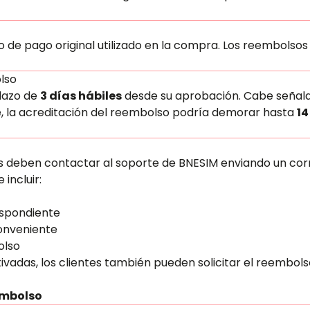
o de pago original utilizado en la compra. Los reembols
lso
lazo de
3 días hábiles
desde su aprobación. Cabe señalar
, la acreditación del reembolso podría demorar hasta
14
tes deben contactar al soporte de BNESIM enviando un cor
 incluir:
espondiente
conveniente
olso
ivadas, los clientes también pueden solicitar el reembol
embolso