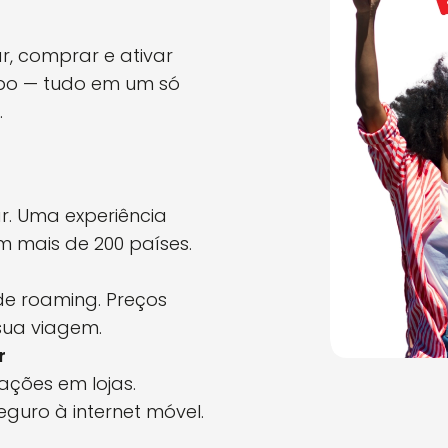
ar, comprar e ativar
opo — tudo em um só
.
r. Uma experiência
em mais de 200 países.
e roaming. Preços
 sua viagem.
r
ções em lojas.
guro à internet móvel.