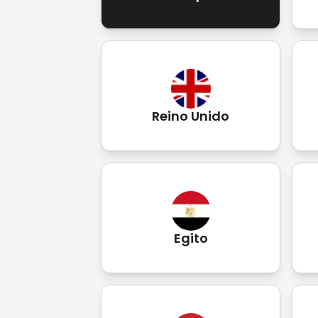
Reino Unido
Egito