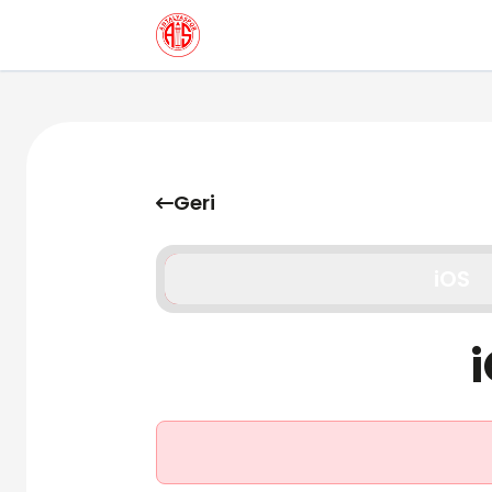
Geri
iOS
i