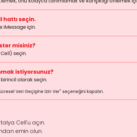
ketlemek, onu kolayca tanımlamak ve karışıklığı önlemek iç
l hattı seçin.
 iMessage için.
ster misiniz?
Cell) seçin.
anmak istiyorsunuz?
birincil olarak seçin.
resel Veri Geçişine İzin Ver" seçeneğini kapatın.
talya Cell'u açın.
undan emin olun.