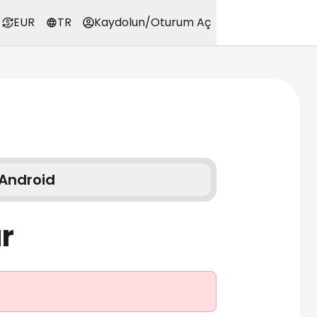
EUR
TR
Kaydolun
/
Oturum Aç
Android
ur